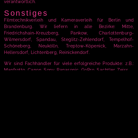
verantwortlich.
Sonstiges
Filmtechnikverleih und Kameraverleih für Berlin und
Brandenburg. Wir liefern in alle Bezirke: Mitte,
Friedrichshain-Kreuzberg, Pankow, Charlottenburg-
Wilmersdorf, Spandau, Steglitz-Zehlendorf, Tempelhof-
Schöneberg, Neukölln, Treptow-Köpenick, Marzahn-
Hellersdorf, Lichtenberg, Reinickendorf.
Wir sind Fachhändler für viele erfolgreiche Produkte: z.B.:
Manfrotto, Canon, Sony, Panasonic, GoPro, Sachtler, Zeiss
impressum
kontakt:
© by filmklima°
2023
mail@justunplugit.de